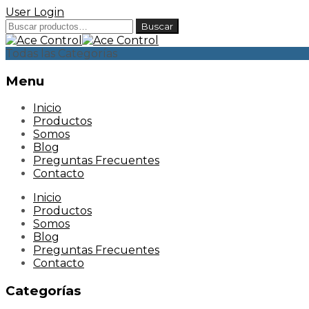
User Login
Buscar
Buscar
por:
Todas las Categorías
Menu
Skip
Inicio
to
Productos
content
Somos
Blog
Preguntas Frecuentes
Contacto
Inicio
Productos
Somos
Blog
Preguntas Frecuentes
Contacto
Categorías