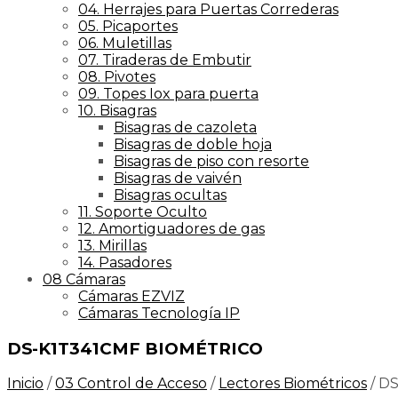
04. Herrajes para Puertas Correderas
05. Picaportes
06. Muletillas
07. Tiraderas de Embutir
08. Pivotes
09. Topes Iox para puerta
10. Bisagras
Bisagras de cazoleta
Bisagras de doble hoja
Bisagras de piso con resorte
Bisagras de vaivén
Bisagras ocultas
11. Soporte Oculto
12. Amortiguadores de gas
13. Mirillas
14. Pasadores
08 Cámaras
Cámaras EZVIZ
Cámaras Tecnología IP
DS-K1T341CMF BIOMÉTRICO
Inicio
/
03 Control de Acceso
/
Lectores Biométricos
/
DS