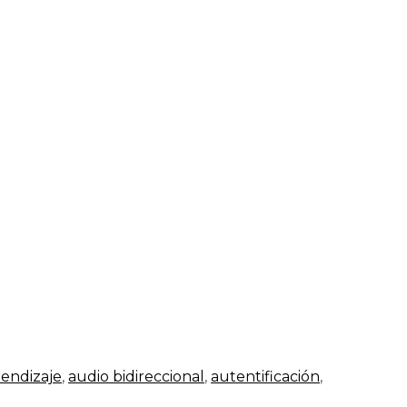
rendizaje
,
audio bidireccional
,
autentificación
,