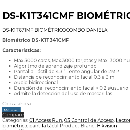
DS-K1T341CMF BIOMÉTRI
DS-K1T671MF BIOMÉTRICO
COMBO DANIELA
Biométrico DS-K1T341CMF
Características:
Max.3000 caras, Max.3000 tarjetas y Max. 3000 hue
Algoritmo de aprendizaje profundo
Pantalla Táctil de 4.3 “ Lente angular de 2MP
Distancia de reconocimiento facial 0.3 a 3 m
Audio bidireccional
Duración del reconocimiento facial < 0.2 s/usuario
Admite la detección del uso de mascarillas
Cotiza ahora
Compare
Categorías:
01 Access Run
,
03 Control de Acceso
,
Lecto
biométrico
,
pantlla táctil
Product Brand:
Hikvision