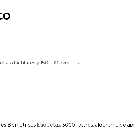
CO
llas dactilares y 150000 eventos
res Biométricos
Etiquetas:
3000 rostros
,
algoritmo de ap